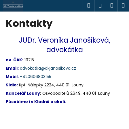
K
Přejít
Hledat
Náku
M
Přihlášen
na
o
obsah
Zpět
Zpět
košík
š
Kontakty
í
C
k
o
JUDr. Veronika Janošíková,
p
advokátka
o
t
ev. ČAK:
19215
ř
Email:
advokatka@akjanosikova.cz
e
Mobil:
+420606803155
b
Sídlo:
Kpt. Nálepky 2224, 440 01 Louny
u
Kancelář Louny
:
Osvoboditelů 2649, 440 01 Louny
j
Působíme i v Kladně a okolí.
e
t
e
n