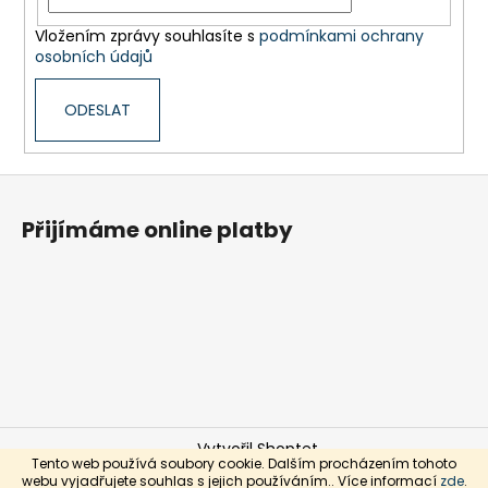
Vložením zprávy souhlasíte s
podmínkami ochrany
osobních údajů
ODESLAT
Z
á
Přijímáme online platby
p
a
t
í
Vytvořil Shoptet
Tento web používá soubory cookie. Dalším procházením tohoto
Copyright 2026
JUDr. Veronika Janošíková,
webu vyjadřujete souhlas s jejich používáním.. Více informací
zde
.