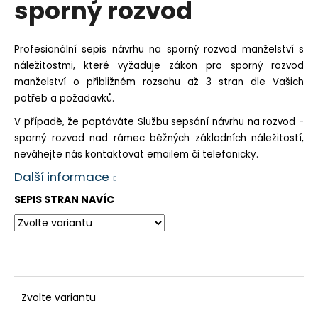
sporný rozvod
a
j
Profesionální sepis návrhu na sporný rozvod manželství s
í
náležitostmi, které vyžaduje zákon pro sporný rozvod
t
manželství o přibližném rozsahu až 3 stran dle Vašich
?
potřeb a požadavků.
V případě, že poptáváte Službu sepsání návrhu na rozvod -
sporný rozvod nad rámec běžných základních náležitostí,
neváhejte nás kontaktovat emailem či telefonicky.
HLEDAT
Další informace
SEPIS STRAN NAVÍC
Zvolte variantu