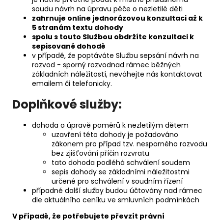
soudu návrh na úpravu péče o nezletilé děti
zahrnuje online jednorázovou konzultaci až k
5 stranám textu dohody
spolu s touto Službou obdržíte konzultaci k
sepisované dohodě
v případě, že poptáváte Službu sepsání návrh na
rozvod - sporný rozvodnad rámec běžných
základních náležitostí, neváhejte nás kontaktovat
emailem či telefonicky.
Doplňkové služby:
dohoda o úpravě poměrů k nezletilým dětem
uzavření této dohody je požadováno
zákonem pro případ tzv. nesporného rozvodu
bez zjišťování příčin rozvratu
tato dohoda podléhá schválení soudem
sepis dohody se základními náležitostmi
určené pro schválení v soudním řízení
případné další služby budou účtovány nad rámec
dle aktuálního ceníku ve smluvních podmínkách
V případě, že potřebujete převzít právní