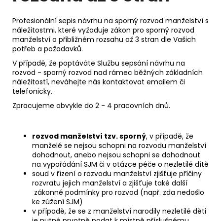
Profesionální sepis návrhu na sporný rozvod manželství s
náležitostmi, které vyžaduje zákon pro sporný rozvod
manželství o přibližném rozsahu až 3 stran dle Vašich
potřeb a požadavků.
V případě, že poptáváte Službu sepsání návrhu na
rozvod - sporný rozvod nad rámec běžných základních
náležitostí, neváhejte nás kontaktovat emailem či
telefonicky.
Zpracujeme obvykle do 2 - 4 pracovních dnů.
rozvod manželství tzv. sporný
, v případě, že
manželé se nejsou schopni na rozvodu manželství
dohodnout, anebo nejsou schopni se dohodnout
na vypořádání SJM či v otázce péče o nezletilé dítě
soud v řízení o rozvodu manželství zjišťuje příčiny
rozvratu jejich manželství a zjišťuje také další
zákonné podmínky pro rozvod (např. zda nedošlo
ke zúžení SJM)
v případě, že se z manželství narodily nezletilé děti
je nutné prvotně podat k místně příslušnému