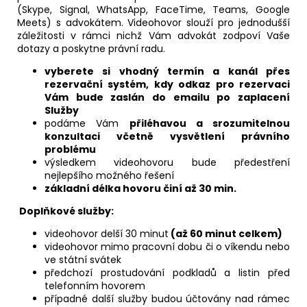
(Skype, Signal, WhatsApp, FaceTime, Teams, Google
Meets) s advokátem. Videohovor slouží pro jednodušší
záležitosti v rámci nichž Vám advokát zodpoví Vaše
dotazy a poskytne právní radu.
vyberete si vhodný termín a kanál přes
rezervační systém, kdy odkaz pro rezervaci
Vám bude zaslán do emailu po zaplacení
Služby
podáme Vám
přiléhavou
a srozumitelnou
konzultaci včetně vysvětlení právního
problému
výsledkem videohovoru bude předestření
nejlepšího možného řešení
základní délka hovoru činí až 30 min.
Doplňkové služby:
videohovor delší 30 minut
(až 60 minut celkem)
videohovor mimo pracovní dobu či o víkendu nebo
ve státní svátek
předchozí prostudování podkladů a listin před
telefonním hovorem
případné další služby budou účtovány nad rámec