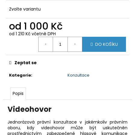
Zvolte variantu
od
1 000 Kč
od
1 210 Kč
včetně DPH
Měrná
DO KOŠÍKU
cena:
Zeptat se
Kategorie
:
Konzultace
Popis
Videohovor
Jednorázová právní konzultace v jakémkoliv právním
oboru, kdy videohovor může být uskutečněn
prostřednictvím zabezpečené hlasové komunikace