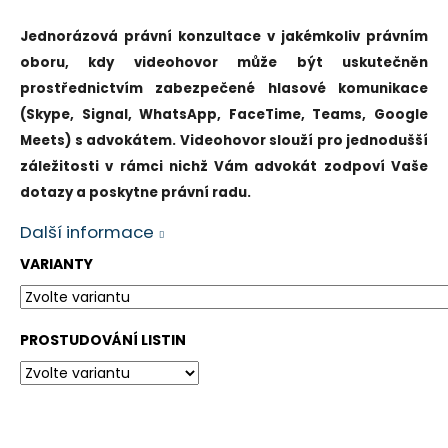
a
Jednorázová právní konzultace v jakémkoliv právním
j
oboru, kdy videohovor může být uskutečněn
í
prostřednictvím zabezpečené hlasové komunikace
t
(Skype, Signal, WhatsApp, FaceTime, Teams, Google
?
Meets) s advokátem. Videohovor slouží pro jednodušší
záležitosti v rámci nichž Vám advokát zodpoví Vaše
dotazy a poskytne právní radu.
Další informace
HLEDAT
VARIANTY
PROSTUDOVÁNÍ LISTIN