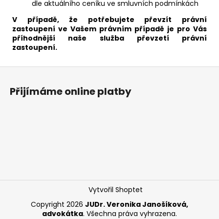
dle aktuálního ceníku ve smluvních podmínkách
V případě, že potřebujete převzít právní
zastoupení ve Vašem právním případě je pro Vás
příhodnější naše služba převzetí právní
zastoupení.
Z
á
Přijímáme online platby
p
a
t
í
Vytvořil Shoptet
Copyright 2026
JUDr. Veronika Janošíková,
advokátka
. Všechna práva vyhrazena.