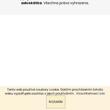
advokátka
. Všechna práva vyhrazena.
a
j
í
t
?
HLEDAT
Tento web používá soubory cookie. Dalším procházením tohoto
webu vyjadřujete souhlas s jejich používáním.. Více informací
zde
.
Kontaktujte nás: +420 606 803 155,
advokatka@akjanosikova.cz
ROZUMÍM